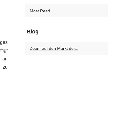
Most Read
Blog
iges
Zoom auf den Markt der...
tigt
e an
d zu