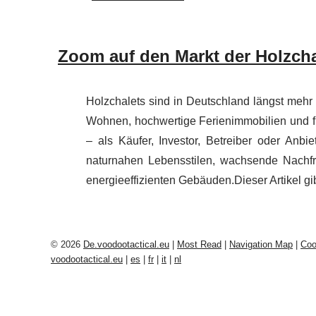
Zoom auf den Markt der Holzcha
Holzchalets sind in Deutschland längst mehr 
Wohnen, hochwertige Ferienimmobilien und fl
– als Käufer, Investor, Betreiber oder Anbie
naturnahen Lebensstilen, wachsende Nachfr
energieeffizienten Gebäuden.Dieser Artikel gibt
© 2026
De.voodootactical.eu
|
Most Read
|
Navigation Map
|
Coo
voodootactical.eu
|
es
|
fr
|
it
|
nl